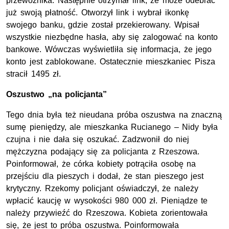
przewoźnika. Następnie otrzymał link, że może odebrać
już swoją płatność. Otworzył link i wybrał ikonkę
swojego banku, gdzie został przekierowany. Wpisał
wszystkie niezbędne hasła, aby się zalogować na konto
bankowe. Wówczas wyświetliła się informacja, że jego
konto jest zablokowane. Ostatecznie mieszkaniec Pisza
stracił 1495 zł.
Oszustwo „na policjanta”
Tego dnia była też nieudana próba oszustwa na znaczną
sumę pieniędzy, ale mieszkanka Rucianego – Nidy była
czujna i nie dała się oszukać. Zadzwonił do niej
mężczyzna podający się za policjanta z Rzeszowa.
Poinformował, że córka kobiety potrąciła osobę na
przejściu dla pieszych i dodał, że stan pieszego jest
krytyczny. Rzekomy policjant oświadczył, że należy
wpłacić kaucję w wysokości 980 000 zł. Pieniądze te
należy przywieźć do Rzeszowa. Kobieta zorientowała
się, że jest to próba oszustwa. Poinformowała