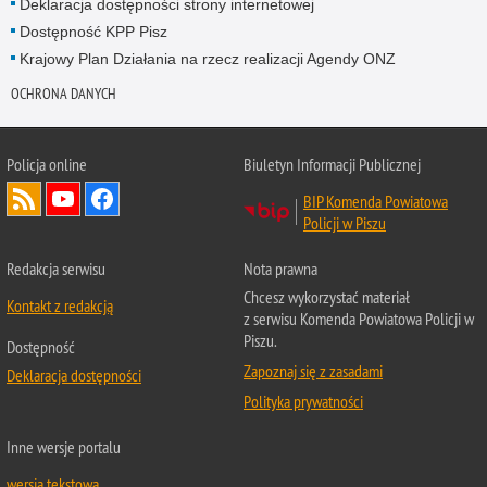
Deklaracja dostępności strony internetowej
Dostępność KPP Pisz
Krajowy Plan Działania na rzecz realizacji Agendy ONZ
OCHRONA DANYCH
Policja online
Biuletyn Informacji Publicznej
BIP Komenda Powiatowa
Policji w Piszu
Redakcja serwisu
Nota prawna
Chcesz wykorzystać materiał
Kontakt z redakcją
z serwisu Komenda Powiatowa Policji w
Piszu.
Dostępność
Zapoznaj się z zasadami
Deklaracja dostępności
Polityka prywatności
Inne wersje portalu
wersja tekstowa